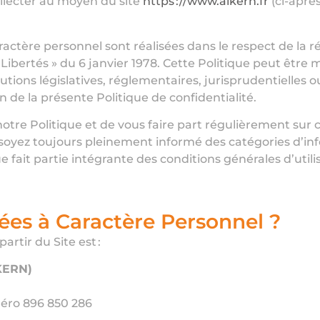
lecter au moyen du site
https ://www.alkern.fr
(ci-après
aractère personnel sont réalisées dans le respect de l
 Libertés » du 6 janvier 1978. Cette Politique peut être
ions législatives, réglementaires, jurisprudentielles o
n de la présente Politique de confidentialité.
tre Politique et de vous faire part régulièrement sur 
 soyez toujours pleinement informé des catégories d’inf
e fait partie intégrante des conditions générales d’utili
nées à Caractère Personnel ?
artir du Site est :
LKERN)
éro 896 850 286